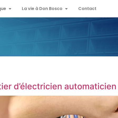
que
La vie à Don Bosco
Contact
ier d’électricien automaticien