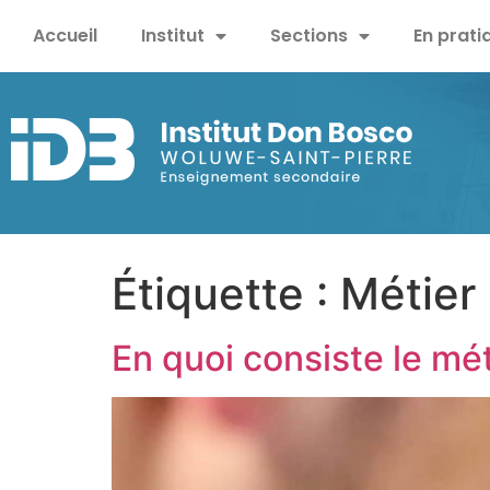
Accueil
Institut
Sections
En prati
Étiquette :
Métier
En quoi consiste le mét