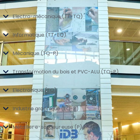
Electro-mécanique (TT-TQ)
Informatique (TT-EQ)
Mécanique (TQ-P)
Transformation du bois et PVC-ALU (TQ-P)
Electronique (TQ)
Industrie graphique (EQ-P)
Métallier·e-soudeur·euse (P)