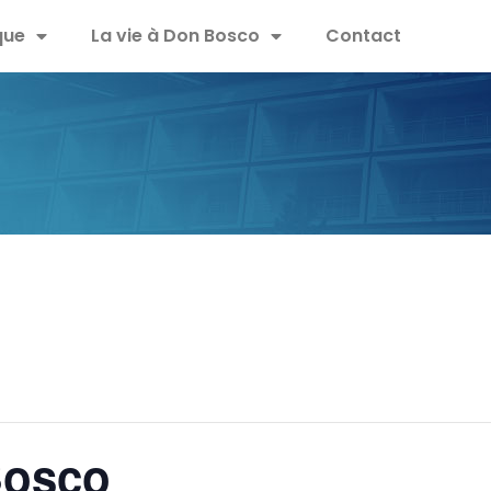
que
La vie à Don Bosco
Contact
Bosco