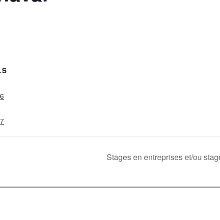
LS
16
27
Stages en entreprises et/ou sta