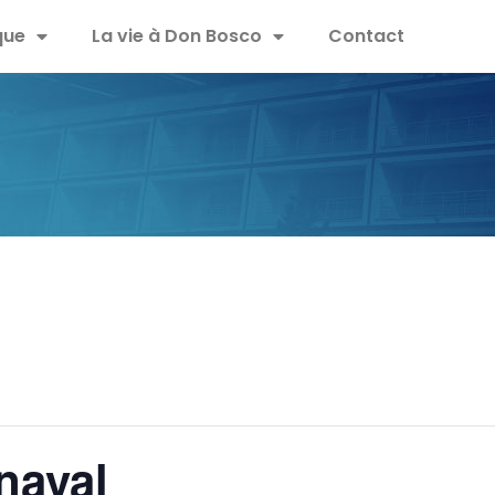
que
La vie à Don Bosco
Contact
naval