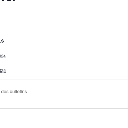
LS
024
025
des bulletins