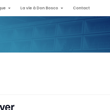
que
La vie à Don Bosco
Contact
ver