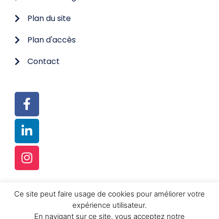
Plan du site
Plan d'accès
Contact
Ce site peut faire usage de cookies pour améliorer votre
© TOUS DROITS RÉSERVÉS
expérience utilisateur.
RÉALISATION :
FUSION-K SRL
En navigant sur ce site, vous acceptez notre