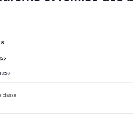
LS
025
 18:30
e classe