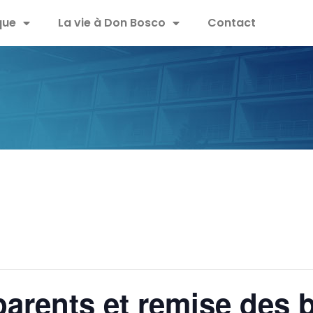
que
La vie à Don Bosco
Contact
arents et remise des b