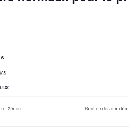
LS
025
 12:00
e et 2ème)
Rentrée des deuxième