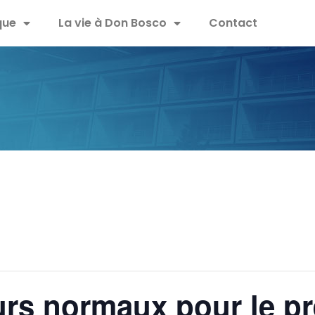
que
La vie à Don Bosco
Contact
rs normaux pour le pr