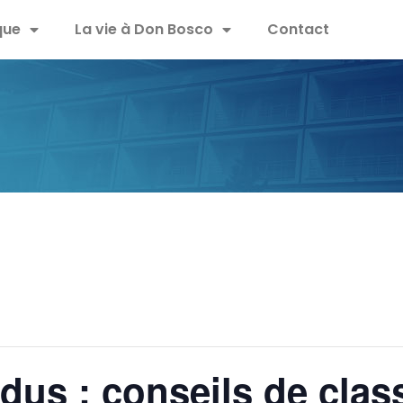
que
La vie à Don Bosco
Contact
us : conseils de clas