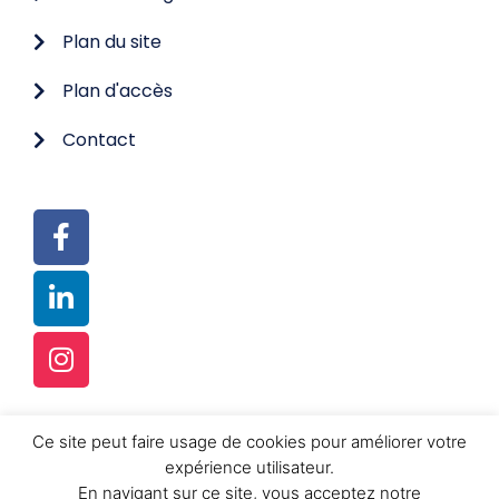
Plan du site
Plan d'accès
Contact
Ce site peut faire usage de cookies pour améliorer votre
© TOUS DROITS RÉSERVÉS
expérience utilisateur.
RÉALISATION :
FUSION-K SRL
En navigant sur ce site, vous acceptez notre