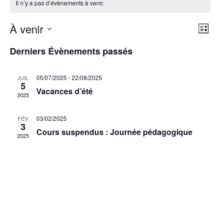
Il n’y a pas d’évènements à venir.
Nav
Na
À venir
Liste
Sélectionnez
de
pa
une
Derniers Évènements passés
date.
vu
con
Év
05/07/2025
-
22/08/2025
JUIL
5
Vacances d’été
2025
03/02/2025
FÉV
3
Cours suspendus : Journée pédagogique
2025