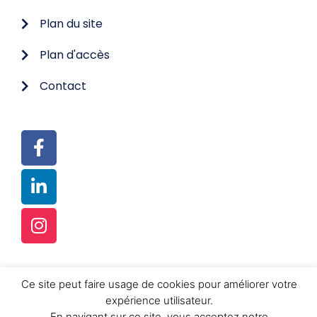
Plan du site
Plan d'accès
Contact
© TOUS DROITS RÉSERVÉS
Ce site peut faire usage de cookies pour améliorer votre
expérience utilisateur.
RÉALISATION :
FUSION-K SRL
En navigant sur ce site, vous acceptez notre